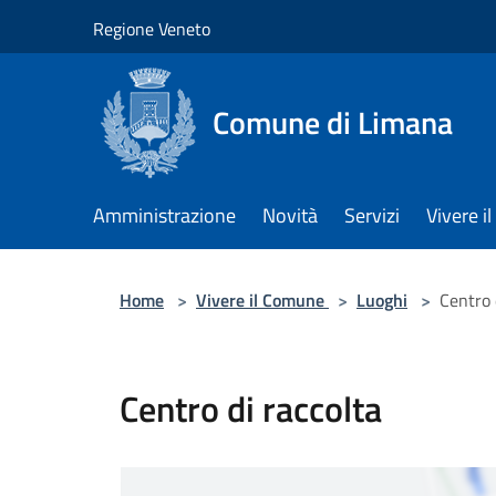
Salta al contenuto principale
Regione Veneto
Comune di Limana
Amministrazione
Novità
Servizi
Vivere 
Home
>
Vivere il Comune
>
Luoghi
>
Centro 
Centro di raccolta