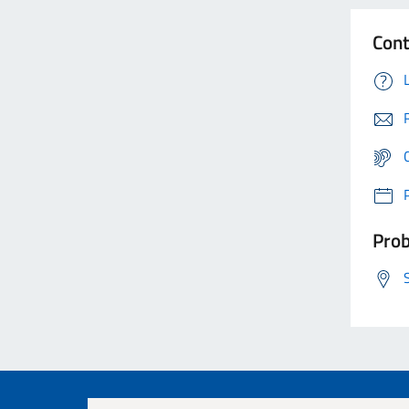
Cont
Prob