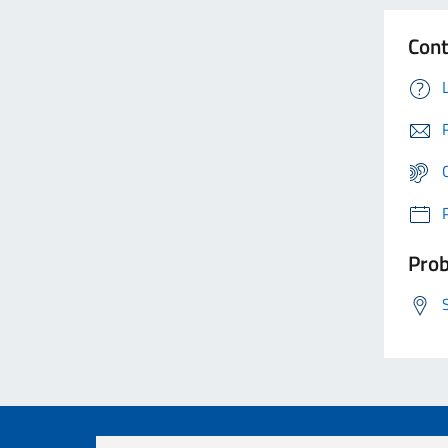
Cont
Prob