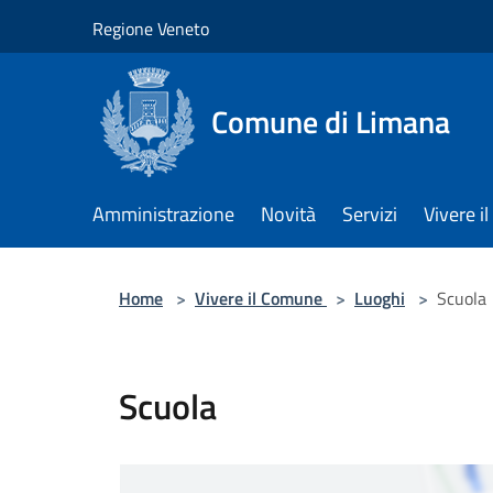
Salta al contenuto principale
Regione Veneto
Comune di Limana
Amministrazione
Novità
Servizi
Vivere 
Home
>
Vivere il Comune
>
Luoghi
>
Scuola
Scuola