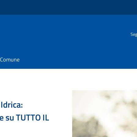
Seg
il Comune
drica:
ne su TUTTO IL