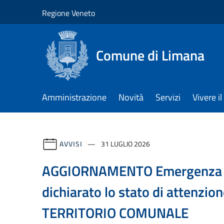
Salta al contenuto principale
Regione Veneto
Comune di Limana
Amministrazione
Novità
Servizi
Vivere 
AVVISI
31 LUGLIO 2026
AGGIORNAMENTO Emergenza I
dichiarato lo stato di attenzio
TERRITORIO COMUNALE