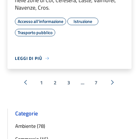
nelle zone di Coi, Ceresera, Laste, Valmorel,
Navenze, Cros.
Accesso all'informazione
Istruzione
Trasporto pubblico
LEGGI DI PIÙ
1
2
3
...
7
« Precedente
Successiva 
Categorie
Ambiente (78)