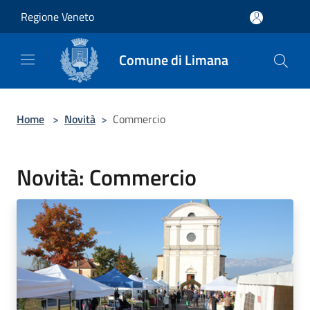
Salta al contenuto principale
Regione Veneto
Comune di Limana
Home
>
Novità
>
Commercio
Novità: Commercio