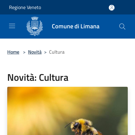
Salta al contenuto principale
Regione Veneto
Comune di Limana
Home
>
Novità
>
Cultura
Novità: Cultura