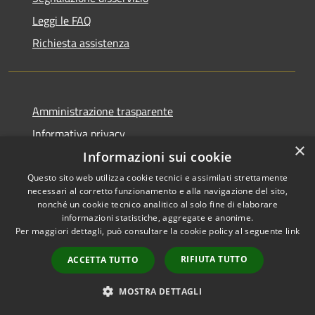
Leggi le FAQ
Richiesta assistenza
Amministrazione trasparente
Informativa privacy
×
Note legali
Informazioni sui cookie
Dichiarazione di accessibilità
Questo sito web utilizza cookie tecnici e assimilati strettamente
necessari al corretto funzionamento e alla navigazione del sito,
Moduli Privacy Amministrazione trasparente
nonché un cookie tecnico analitico al solo fine di elaborare
informazioni statistiche, aggregate e anonime.
Per maggiori dettagli, può consultare la cookie policy al seguente
link
RIFIUTA TUTTO
ACCETTA TUTTO
RSS
Copyright © 2026 • Comune di
Accessibilità
Limana • Powered by
MOSTRA DETTAGLI
Privacy
Municipium
Accesso
•