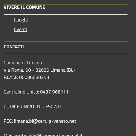
VIVERE IL COMUNE
Luoghi
Eventi
CONTATTI
Comune di Limana
Via Roma, 90 - 32020 Limana (BL)
P.I./C.F. 00086680253
Centralino Unico:
0437 966111
CODICE UNIVOCO: UF9CWD
PEC:
limana.bl@cert.ip-veneto.net
Mail:
protocollo@comune.limana.bl.it