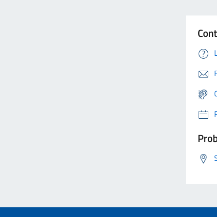
Cont
Prob