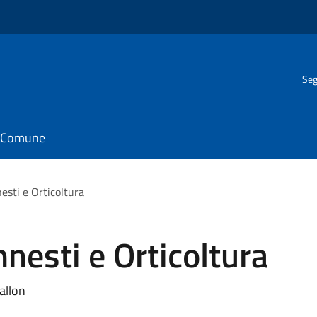
Seg
il Comune
esti e Orticoltura
nesti e Orticoltura
allon