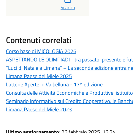
Scarica
Contenuti correlati
Corso base di MICOLOGIA 2026
ASPETTANDO LE OLIMPIADI - tra passato, presente e fu
“Luci di Natale a Limana” – La seconda edizione entra ne
Limana Paese del Miele 2025
Latterie Aperte in Valbelluna - 17^ edizione
Consulta delle Attività Economiche e Produttive: istituito
Seminario informativo sul Credito Cooperativo: le Banche p
Limana Paese del Miele 2023
Ultimo aggiornamento
: 26 febbraio 2025, 16:24