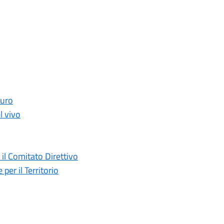
turo
l vivo
 il Comitato Direttivo
er il Territorio