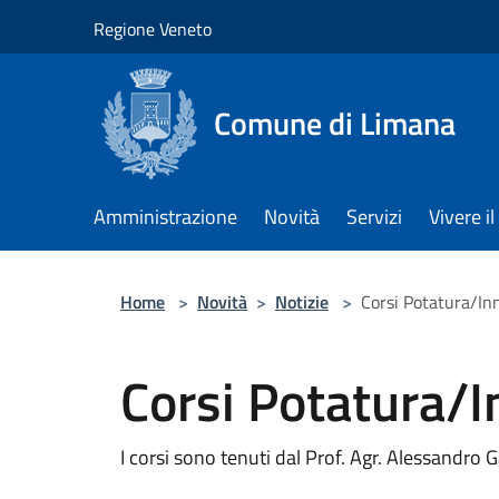
Salta al contenuto principale
Regione Veneto
Comune di Limana
Amministrazione
Novità
Servizi
Vivere 
Home
>
Novità
>
Notizie
>
Corsi Potatura/Inn
Corsi Potatura/In
I corsi sono tenuti dal Prof. Agr. Alessandro G