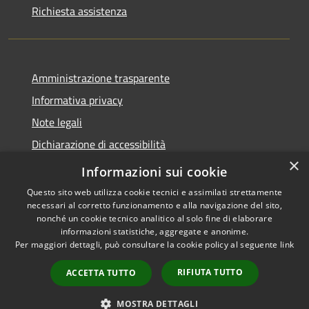
Richiesta assistenza
Amministrazione trasparente
Informativa privacy
Note legali
Dichiarazione di accessibilità
×
Moduli Privacy Amministrazione trasparente
Informazioni sui cookie
Questo sito web utilizza cookie tecnici e assimilati strettamente
necessari al corretto funzionamento e alla navigazione del sito,
nonché un cookie tecnico analitico al solo fine di elaborare
informazioni statistiche, aggregate e anonime.
RSS
Copyright © 2026 • Comune di
Per maggiori dettagli, può consultare la cookie policy al seguente
link
Accessibilità
Limana • Powered by
Privacy
Municipium
Accesso
•
RIFIUTA TUTTO
ACCETTA TUTTO
Cookie
redazione
Mappa del sito
MOSTRA DETTAGLI