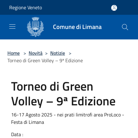
Salta al contenuto principale
Regione Veneto
Comune di Limana
Home
>
Novità
>
Notizie
>
Torneo di Green Volley – 9ª Edizione
Torneo di Green
Volley – 9ª Edizione
16-17 Agosto 2025 - nei prati limitrofi area ProLoco -
Festa di Limana
Data :