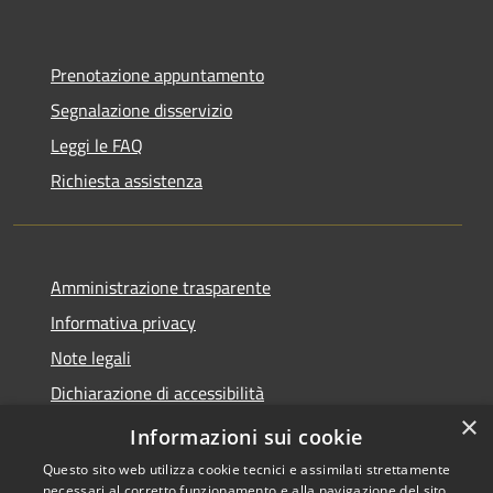
Prenotazione appuntamento
Segnalazione disservizio
Leggi le FAQ
Richiesta assistenza
Amministrazione trasparente
Informativa privacy
Note legali
Dichiarazione di accessibilità
×
Moduli Privacy Amministrazione trasparente
Informazioni sui cookie
Questo sito web utilizza cookie tecnici e assimilati strettamente
necessari al corretto funzionamento e alla navigazione del sito,