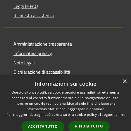
Leggi le FAQ
Richiesta assistenza
Amministrazione trasparente
Informativa privacy
Note legali
Dichiarazione di accessibilità
×
Moduli Privacy Amministrazione trasparente
Informazioni sui cookie
Questo sito web utilizza cookie tecnici e assimilati strettamente
necessari al corretto funzionamento e alla navigazione del sito,
nonché un cookie tecnico analitico al solo fine di elaborare
informazioni statistiche, aggregate e anonime.
RSS
Copyright © 2026 • Comune di
Per maggiori dettagli, può consultare la cookie policy al seguente
link
Accessibilità
Limana • Powered by
Privacy
Municipium
Accesso
•
RIFIUTA TUTTO
ACCETTA TUTTO