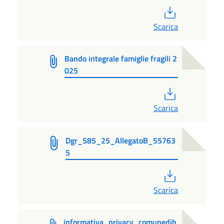
PDF
Scarica
Bando integrale famiglie fragili 2
025
PDF
Scarica
Dgr_585_25_AllegatoB_55763
5
PDF
Scarica
informativa_privacy_comunedib