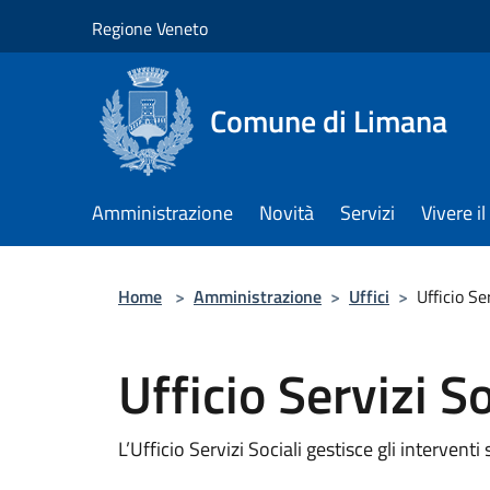
Salta al contenuto principale
Regione Veneto
Comune di Limana
Amministrazione
Novità
Servizi
Vivere 
Home
>
Amministrazione
>
Uffici
>
Ufficio Se
Ufficio Servizi So
L’Ufficio Servizi Sociali gestisce gli interventi s