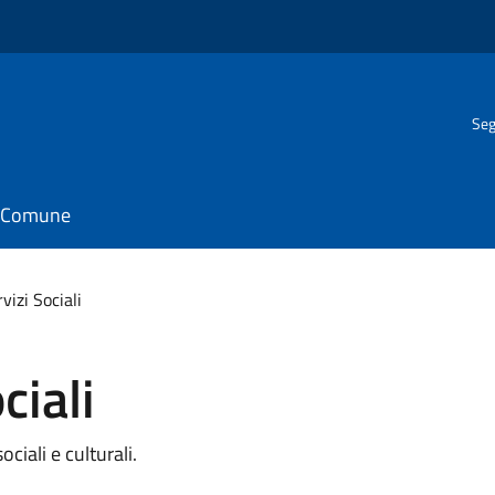
Seg
il Comune
rvizi Sociali
ciali
ociali e culturali.