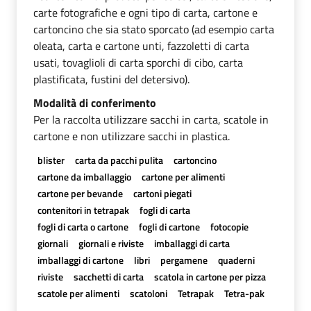
carte fotografiche e ogni tipo di carta, cartone e
cartoncino che sia stato sporcato (ad esempio carta
oleata, carta e cartone unti, fazzoletti di carta
usati, tovaglioli di carta sporchi di cibo, carta
plastificata, fustini del detersivo).
Modalità di conferimento
Per la raccolta utilizzare sacchi in carta, scatole in
cartone e non utilizzare sacchi in plastica.
blister
carta da pacchi pulita
cartoncino
cartone da imballaggio
cartone per alimenti
cartone per bevande
cartoni piegati
contenitori in tetrapak
fogli di carta
fogli di carta o cartone
fogli di cartone
fotocopie
giornali
giornali e riviste
imballaggi di carta
imballaggi di cartone
libri
pergamene
quaderni
riviste
sacchetti di carta
scatola in cartone per pizza
scatole per alimenti
scatoloni
Tetrapak
Tetra-pak