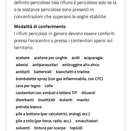
definito pericoloso tale rifiuto è pericoloso solo se la
o le sostanze pericolose sono presenti in
concentrazioni che superano le soglie stabilite.
Modalità di conferimento
I rifiuti pericolosi in genere devono essere conferiti
presso l'ecocentro o presso i contenitori sparsi sul
territorio.
acetone
acetone per unghie
acidi
acquaragia
adesivi
antiparassitari
antiruggine allo zinco
antitarli
battericidi
bianchetti e trieline
bombolette spray (con gas infiammabile, con CFC)
cera per legno
colle
contenitori con simboli o lettere T/F
diluenti
diserbanti
insetticidi
isolanti
mastici
petrolio bianco
pile a bottone (per calcolatrici, orologi, ecc.)
pile a stilo (per torce, radio, ecc.)
smacchiatori
solventi
tintura per scarpe
topicidi