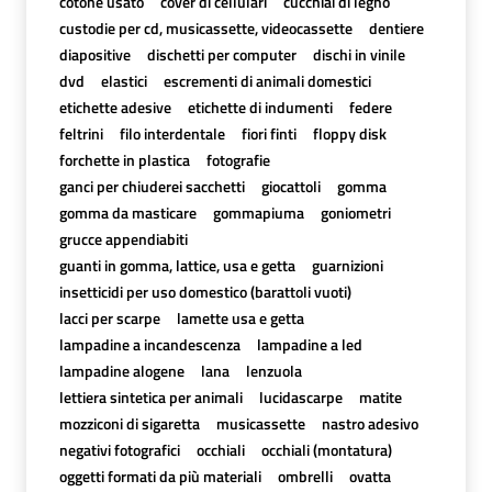
cotone usato
cover di cellulari
cucchiai di legno
custodie per cd, musicassette, videocassette
dentiere
diapositive
dischetti per computer
dischi in vinile
dvd
elastici
escrementi di animali domestici
etichette adesive
etichette di indumenti
federe
feltrini
filo interdentale
fiori finti
floppy disk
forchette in plastica
fotografie
ganci per chiuderei sacchetti
giocattoli
gomma
gomma da masticare
gommapiuma
goniometri
grucce appendiabiti
guanti in gomma, lattice, usa e getta
guarnizioni
insetticidi per uso domestico (barattoli vuoti)
lacci per scarpe
lamette usa e getta
lampadine a incandescenza
lampadine a led
lampadine alogene
lana
lenzuola
lettiera sintetica per animali
lucidascarpe
matite
mozziconi di sigaretta
musicassette
nastro adesivo
negativi fotografici
occhiali
occhiali (montatura)
oggetti formati da più materiali
ombrelli
ovatta