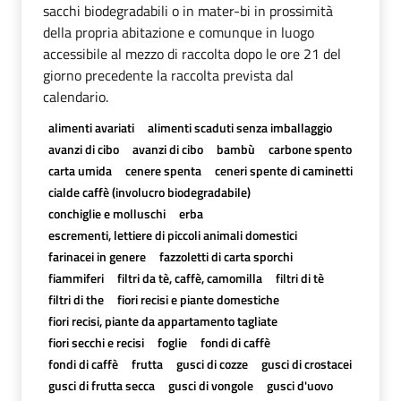
sacchi biodegradabili o in mater-bi in prossimità
della propria abitazione e comunque in luogo
accessibile al mezzo di raccolta dopo le ore 21 del
giorno precedente la raccolta prevista dal
calendario.
alimenti avariati
alimenti scaduti senza imballaggio
avanzi di cibo
avanzi di cibo
bambù
carbone spento
carta umida
cenere spenta
ceneri spente di caminetti
cialde caffè (involucro biodegradabile)
conchiglie e molluschi
erba
escrementi, lettiere di piccoli animali domestici
farinacei in genere
fazzoletti di carta sporchi
fiammiferi
filtri da tè, caffè, camomilla
filtri di tè
filtri di the
fiori recisi e piante domestiche
fiori recisi, piante da appartamento tagliate
fiori secchi e recisi
foglie
fondi di caffè
fondi di caffè
frutta
gusci di cozze
gusci di crostacei
gusci di frutta secca
gusci di vongole
gusci d'uovo