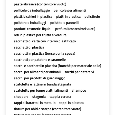
paste abrasive (contenitore vuoto)
pellicole da imballaggio
pellicole per alimenti
piatti, bicchieri in plastica
piatti in plastica
polistirolo
polistirolo imballaggi
polistitolo pannelli
prodotti cosmetici liquidi
profumi (contenitori vuoti)
reti in plastica per frutta e verdura
sacchetti di carta con interno plastificato
sacchetti di plastica
sacchetti in plastica (borse per la spesa)
sacchetti per patatine e caramelle
sacchi e sacchetti in plastica (fuorché per materiale edile)
sacchi per alimenti per animali
sacchi per detersivi
sacchi per prodotti di giardinaggio
scatolette e lattine in banda stagnata
scatolette per tonno e altri alimenti
shampoo
shoppers
stagnola
tappi a corona
tappi di barattoli in metallo
tappi in plastica
tintura per abiti o scarpe (contenitore vuoto)
tintura per capelli (contenitore vuoto)