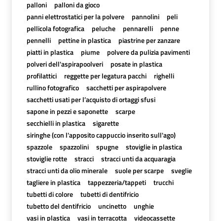
palloni
palloni da gioco
panni elettrostatici per la polvere
pannolini
peli
pellicola fotografica
peluche
pennarelli
penne
pennelli
pettine in plastica
piastrine per zanzare
piatti in plastica
piume
polvere da pulizia pavimenti
polveri dell'aspirapoolveri
posate in plastica
profilattici
reggette per legatura pacchi
righelli
rullino fotografico
sacchetti per aspirapolvere
sacchetti usati per l’acquisto di ortaggi sfusi
sapone in pezzi e saponette
scarpe
secchielli in plastica
sigarette
siringhe (con l'apposito cappuccio inserito sull'ago)
spazzole
spazzolini
spugne
stoviglie in plastica
stoviglie rotte
stracci
stracci unti da acquaragia
stracci unti da olio minerale
suole per scarpe
sveglie
tagliere in plastica
tappezzeria/tappeti
trucchi
tubetti di colore
tubetti di dentifricio
tubetto del dentifricio
uncinetto
unghie
vasi in plastica
vasi in terracotta
videocassette