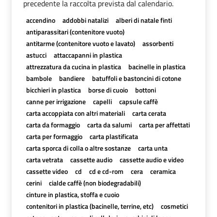
precedente la raccolta prevista dal calendario.
accendino
addobbi natalizi
alberi di natale finti
antiparassitari (contenitore vuoto)
antitarme (contenitore vuoto e lavato)
assorbenti
astucci
attaccapanni in plastica
attrezzatura da cucina in plastica
bacinelle in plastica
bambole
bandiere
batuffoli e bastoncini di cotone
bicchieri in plastica
borse di cuoio
bottoni
canne per irrigazione
capelli
capsule caffè
carta accoppiata con altri materiali
carta cerata
carta da formaggio
carta da salumi
carta per affettati
carta per formaggio
carta plastificata
carta sporca di colla o altre sostanze
carta unta
carta vetrata
cassette audio
cassette audio e video
cassette video
cd
cd e cd-rom
cera
ceramica
cerini
cialde caffè (non biodegradabili)
cinture in plastica, stoffa e cuoio
contenitori in plastica (bacinelle, terrine, etc)
cosmetici