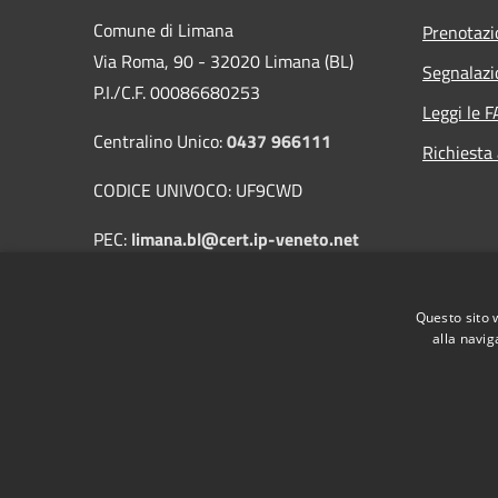
Comune di Limana
Prenotaz
Via Roma, 90 - 32020 Limana (BL)
Segnalazi
P.I./C.F. 00086680253
Leggi le 
Centralino Unico:
0437 966111
Richiesta
CODICE UNIVOCO: UF9CWD
PEC:
limana.bl@cert.ip-veneto.net
Mail:
protocollo@comune.limana.bl.it
Questo sito 
alla navig
RSS
Accessibilità
Privacy
Cookie
Mappa de