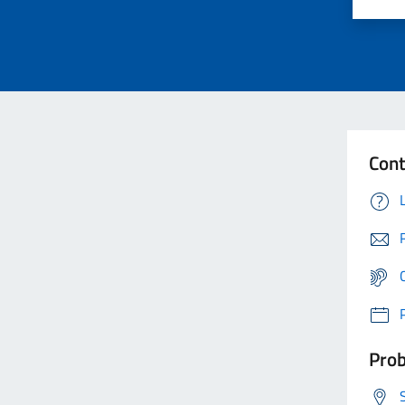
Cont
Prob