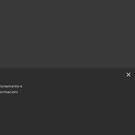
×
nzionamento e
nformazioni
Municipium
Accesso redazione
di Limana • Powered by
•