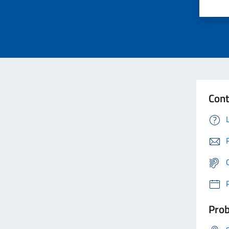
Cont
Prob