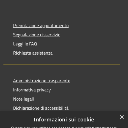
Prenotazione appuntamento
Segnalazione disservizio
Leggi le FAQ
Richiesta assistenza
Amministrazione trasparente
Informativa privacy
Note legali
Dichiarazione di accessibilità
×
Moduli Privacy Amministrazione trasparente
Informazioni sui cookie
Questo sito web utilizza cookie tecnici e assimilati strettamente