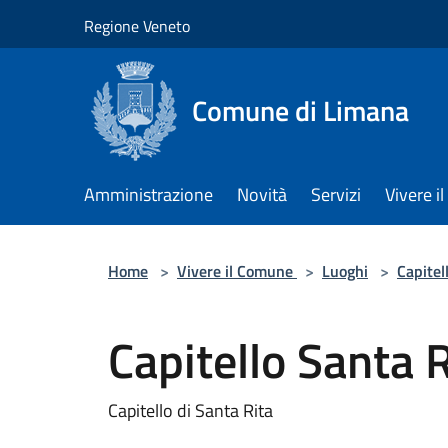
Salta al contenuto principale
Regione Veneto
Comune di Limana
Amministrazione
Novità
Servizi
Vivere 
Home
>
Vivere il Comune
>
Luoghi
>
Capitel
Capitello Santa R
Capitello di Santa Rita