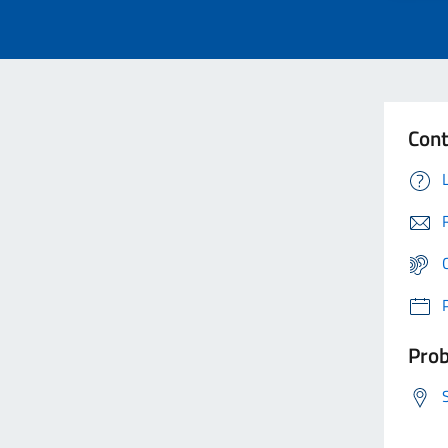
Cont
Prob