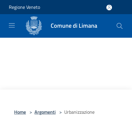
Salta al contenuto principale
Regione Veneto
Comune di Limana
Home
>
Argomenti
>
Urbanizzazione