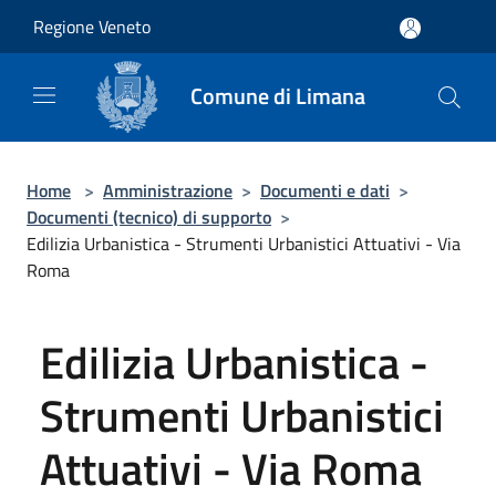
Salta al contenuto principale
Regione Veneto
Comune di Limana
Home
>
Amministrazione
>
Documenti e dati
>
Documenti (tecnico) di supporto
>
Edilizia Urbanistica - Strumenti Urbanistici Attuativi - Via
Roma
Edilizia Urbanistica -
Strumenti Urbanistici
Attuativi - Via Roma