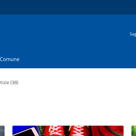
Seg
il Comune
tizie (38)