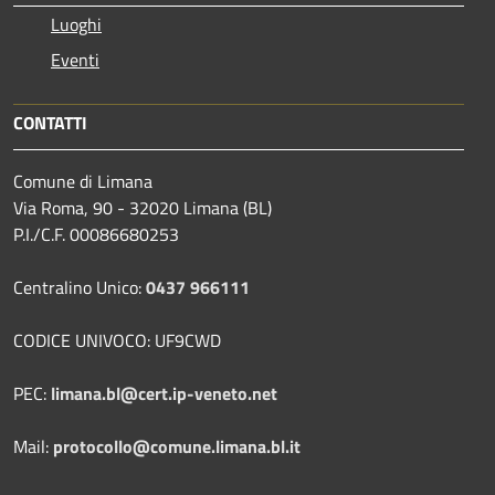
Luoghi
Eventi
CONTATTI
Comune di Limana
Via Roma, 90 - 32020 Limana (BL)
P.I./C.F. 00086680253
Centralino Unico:
0437 966111
CODICE UNIVOCO: UF9CWD
PEC:
limana.bl@cert.ip-veneto.net
Mail:
protocollo@comune.limana.bl.it