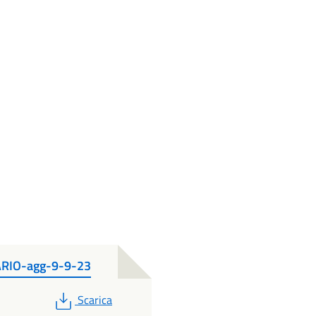
ARIO-agg-9-9-23
PDF
Scarica