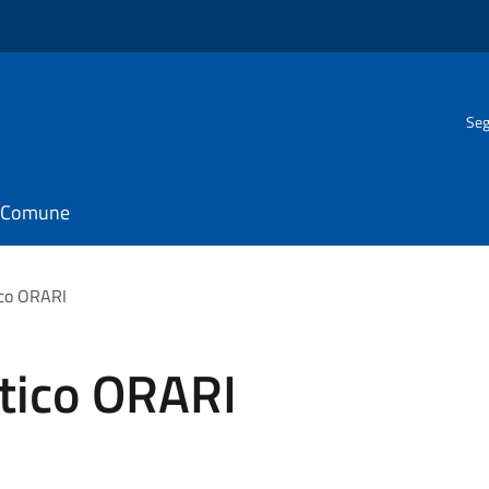
Seg
il Comune
ico ORARI
stico ORARI