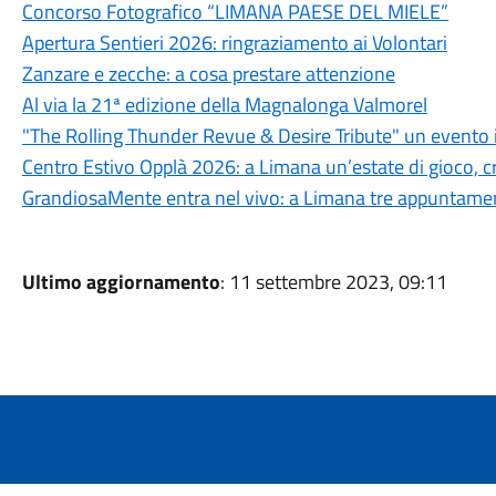
Concorso Fotografico “LIMANA PAESE DEL MIELE”
Apertura Sentieri 2026: ringraziamento ai Volontari
Zanzare e zecche: a cosa prestare attenzione
Al via la 21ª edizione della Magnalonga Valmorel
"The Rolling Thunder Revue & Desire Tribute" un evento 
Centro Estivo Opplà 2026: a Limana un’estate di gioco, cre
GrandiosaMente entra nel vivo: a Limana tre appuntamenti
Ultimo aggiornamento
: 11 settembre 2023, 09:11