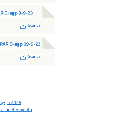
ARIO-agg-9-9-23
PDF
Scarica
ORARIO-agg-09-9-23
PDF
Scarica
laggio 2026
o e indeterminato