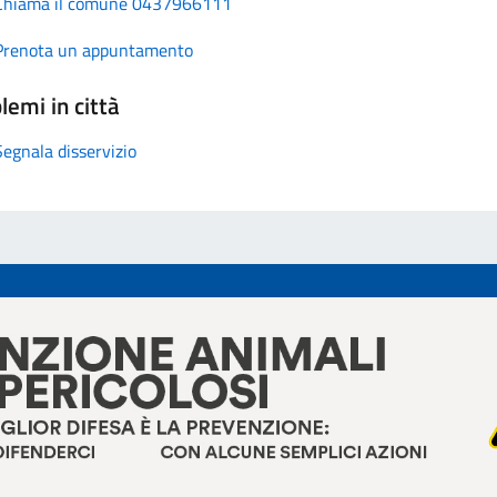
Chiama il comune 0437966111
Prenota un appuntamento
lemi in città
Segnala disservizio