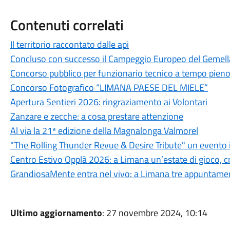
Contenuti correlati
Il territorio raccontato dalle api
Concluso con successo il Campeggio Europeo del Gemel
Concorso pubblico per funzionario tecnico a tempo pien
Concorso Fotografico “LIMANA PAESE DEL MIELE”
Apertura Sentieri 2026: ringraziamento ai Volontari
Zanzare e zecche: a cosa prestare attenzione
Al via la 21ª edizione della Magnalonga Valmorel
"The Rolling Thunder Revue & Desire Tribute" un evento 
Centro Estivo Opplà 2026: a Limana un’estate di gioco, cre
GrandiosaMente entra nel vivo: a Limana tre appuntamenti
Ultimo aggiornamento
: 27 novembre 2024, 10:14