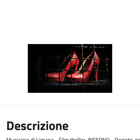
Descrizione
Municipio di Limana - Film thriller INFERNO - Registri, p