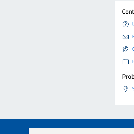
Cont
Prob