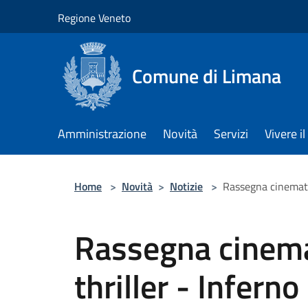
Salta al contenuto principale
Regione Veneto
Comune di Limana
Amministrazione
Novità
Servizi
Vivere 
Home
>
Novità
>
Notizie
>
Rassegna cinematog
Rassegna cinema
thriller - Inferno