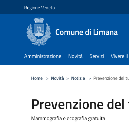
Salta al contenuto principale
Regione Veneto
Comune di Limana
Amministrazione
Novità
Servizi
Vivere 
Home
>
Novità
>
Notizie
>
Prevenzione del t
Prevenzione del
Mammografia e ecografia gratuita