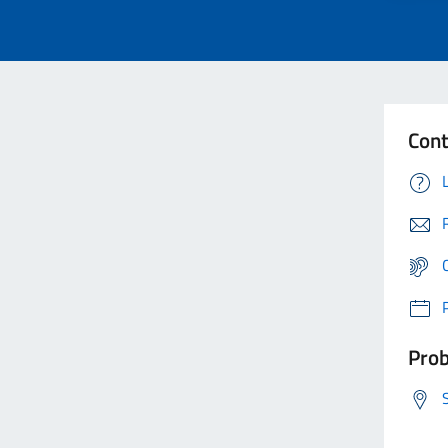
Cont
Prob