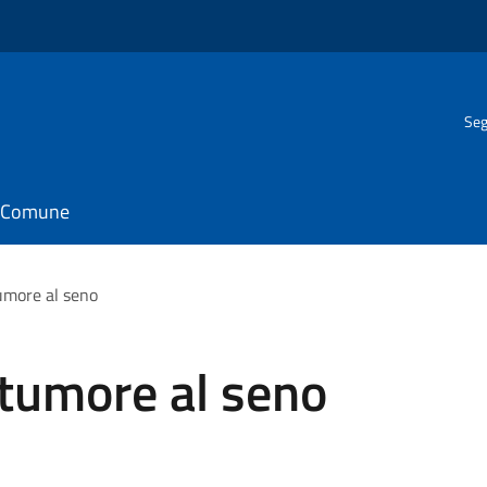
Seg
il Comune
umore al seno
 tumore al seno