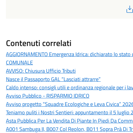
Contenuti correlati
AGGIORNAMENTO Emergenza Idrica: dichiarato lo stato 
COMUNALE
AVVISO: Chiusura Ufficio Tributi
Nasce il Passaporto GAL “Lasciati attrarre”
Caldo intenso: consigli utili e ordinanza regionale per i lav
Avviso Pubblico - RISPARMIO IDRICO
Avviso progetto “Squadre Ecologiche e Leva Civica” 202
Teniamo puliti i Nostri Sentieri: appuntamento il 5 luglio
Asta Pubblica Per La Vendita Di Piante In Piedi Da Commer
A001 Sambuga II, B007 Col Reolon, B011 Sopra Prà Di T