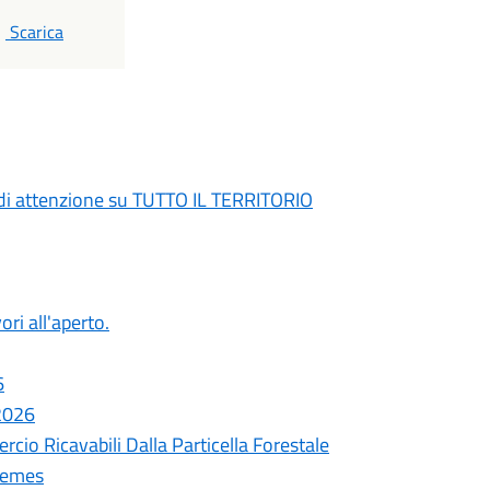
PDF
Scarica
di attenzione su TUTTO IL TERRITORIO
ori all'aperto.
6
 2026
cio Ricavabili Dalla Particella Forestale
remes