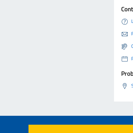
Cont
Prob