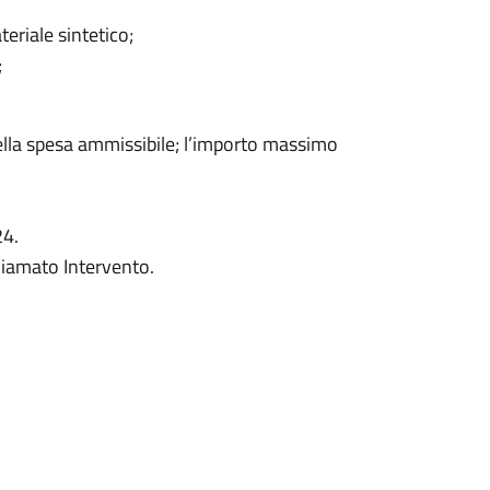
teriale sintetico;
;
 della spesa ammissibile; l’importo massimo
24.
hiamato Intervento.