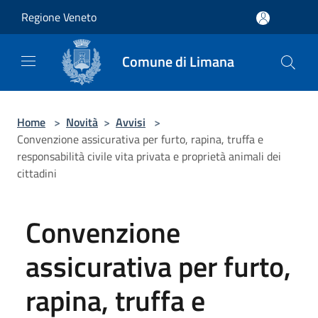
Salta al contenuto principale
Regione Veneto
Comune di Limana
Home
>
Novità
>
Avvisi
>
Convenzione assicurativa per furto, rapina, truffa e
responsabilità civile vita privata e proprietà animali dei
cittadini
Convenzione
assicurativa per furto,
rapina, truffa e