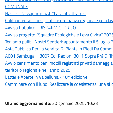
COMUNALE
Nasce il Passaporto GAL “Lasciati attrarre”
Caldo intenso: consigli utili e ordinanza regionale per i lav
Avviso Pubblico - RISPARMIO IDRICO
Avviso progetto “Squadre Ecologiche e Leva Civica” 202
Teniamo puliti i Nostri Sentieri: appuntamento il 5 luglio
Asta Pubblica Per La Vendita Di Piante In Piedi Da Commer
A001 Sambuga II, B007 Col Reolon, B011 Sopra Prà Di T
Avvio censimento beni mobili registrati privati danneggiati
territorio regionale nell'anno 2025
Latterie Aperte in Valbelluna - 18^ edizione
Camminare con il lupo. Realizzare la coesistenza, una sfi
Ultimo aggiornamento
: 30 gennaio 2025, 10:23