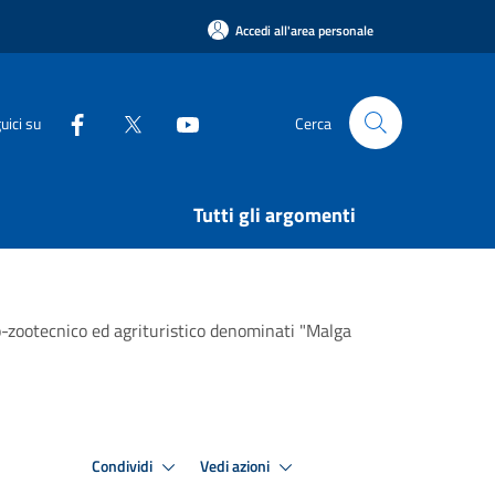
Accedi all'area personale
uici su
Cerca
Tutti gli argomenti
o-zootecnico ed agrituristico denominati "Malga
Condividi
Vedi azioni