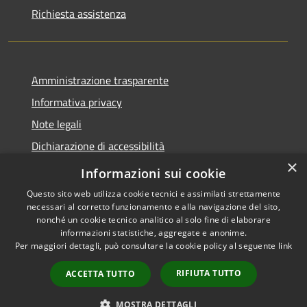
Richiesta assistenza
Amministrazione trasparente
Informativa privacy
Note legali
Dichiarazione di accessibilità
×
Moduli Privacy Amministrazione trasparente
Informazioni sui cookie
Questo sito web utilizza cookie tecnici e assimilati strettamente
necessari al corretto funzionamento e alla navigazione del sito,
nonché un cookie tecnico analitico al solo fine di elaborare
informazioni statistiche, aggregate e anonime.
RSS
Copyright © 2026 • Comune di
Per maggiori dettagli, può consultare la cookie policy al seguente
link
Accessibilità
Limana • Powered by
Privacy
Municipium
Accesso
•
RIFIUTA TUTTO
ACCETTA TUTTO
Cookie
redazione
Mappa del sito
MOSTRA DETTAGLI