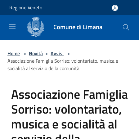
Salta al contenuto principale
Regione Veneto
Comune di Limana
Home
>
Novità
>
Avvisi
>
Associazione Famiglia Sorriso: volontariato, musica e
socialità al servizio della comunità
Associazione Famiglia
Sorriso: volontariato,
musica e socialità al
servizio della