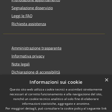
Segnalazione disservizio
Leggi le FAQ
Richiesta assistenza
Amministrazione trasparente
Informativa privacy
Note legali
Dichiarazione di accessibilità
×
Moduli Privacy Amministrazione trasparente
Informazioni sui cookie
Questo sito web utilizza cookie tecnici e assimilati strettamente
necessari al corretto funzionamento e alla navigazione del sito,
nonché un cookie tecnico analitico al solo fine di elaborare
informazioni statistiche, aggregate e anonime.
RSS
Copyright © 2026 • Comune di
Per maggiori dettagli, può consultare la cookie policy al seguente
link
Accessibilità
Limana • Powered by