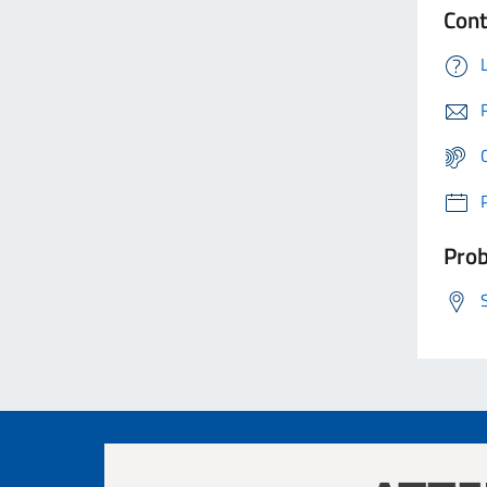
Cont
Prob