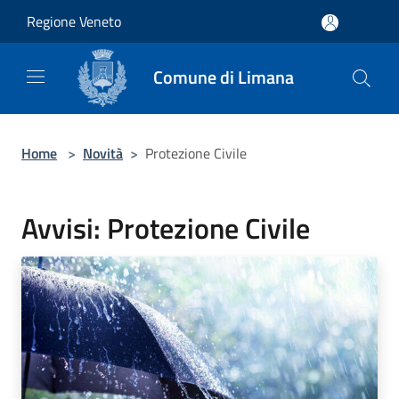
Salta al contenuto principale
Regione Veneto
Comune di Limana
Home
>
Novità
>
Protezione Civile
Avvisi: Protezione Civile