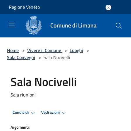
Salta al contenuto principale
Regione Veneto
Comune di Limana
Home
>
Vivere il Comune
>
Luoghi
>
Sala Convegni
>
Sala Nocivelli
Sala Nocivelli
Sala riunioni
Condividi
Vedi azioni
Argomenti: