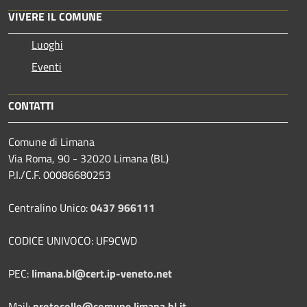
VIVERE IL COMUNE
Luoghi
Eventi
CONTATTI
Comune di Limana
Via Roma, 90 - 32020 Limana (BL)
P.I./C.F. 00086680253
Centralino Unico:
0437 966111
CODICE UNIVOCO: UF9CWD
PEC:
limana.bl@cert.ip-veneto.net
Mail:
protocollo@comune.limana.bl.it