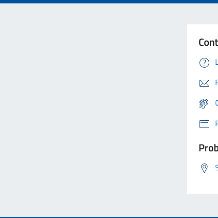
Cont
Prob