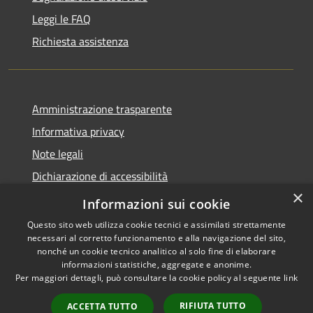
Leggi le FAQ
Richiesta assistenza
Amministrazione trasparente
Informativa privacy
Note legali
Dichiarazione di accessibilità
×
Moduli Privacy Amministrazione trasparente
Informazioni sui cookie
Questo sito web utilizza cookie tecnici e assimilati strettamente
necessari al corretto funzionamento e alla navigazione del sito,
nonché un cookie tecnico analitico al solo fine di elaborare
informazioni statistiche, aggregate e anonime.
RSS
Copyright © 2026 • Comune di
Per maggiori dettagli, può consultare la cookie policy al seguente
link
Accessibilità
Limana • Powered by
Privacy
Municipium
Accesso
•
RIFIUTA TUTTO
ACCETTA TUTTO