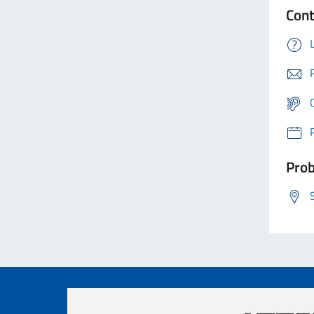
Cont
Prob