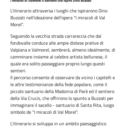
I Miracoli di ValMorel il sentiero che ispirò Dino Buzzati
L'itinerario attraversa i luoghi che ispirarono Dino
Buzzati nell'ideazione dell'opera "I miracoli di Val
Morel".
Seguendo la vecchia strada carrareccia che dal
fondovalle conduce alle ampie distese prative di
Valpiana e Valmorel, sembrerà, almeno idealmente, di
camminare insieme al celebre artista bellunese, il
quale era solito passeggiare proprio lungo questi
sentieri.
Il percorso consente di osservare da vicino i capitelli e
le altre testimonianze della fede popolare, come il
piccolo santuario della Madonna di Parè ed il sentiero
della Via Crucis, che offrirono lo spunto a Buzzati per
immaginare il sacello - santuario di Santa Rita, luogo
simbolo de "I miracoli di Val Morel".
L'itinerario si sviluppa in un ambito paesaggistico