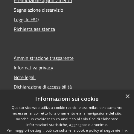
Prenotazione appuntamento
Segnalazione disservizio
Leggi le FAQ
Richiesta assistenza
Amministrazione trasparente
Informativa privacy
Note legali
Dichiarazione di accessibilità
×
Moduli Privacy Amministrazione trasparente
Informazioni sui cookie
Questo sito web utilizza cookie tecnici e assimilati strettamente
necessari al corretto funzionamento e alla navigazione del sito,
nonché un cookie tecnico analitico al solo fine di elaborare
informazioni statistiche, aggregate e anonime.
RSS
Copyright © 2026 • Comune di
Per maggiori dettagli, può consultare la cookie policy al seguente
link
Accessibilità
Limana • Powered by