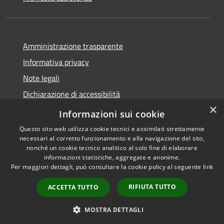
Amministrazione trasparente
Informativa privacy
Note legali
Dichiarazione di accessibilità
×
Moduli Privacy Amministrazione trasparente
Informazioni sui cookie
Questo sito web utilizza cookie tecnici e assimilati strettamente
necessari al corretto funzionamento e alla navigazione del sito,
nonché un cookie tecnico analitico al solo fine di elaborare
informazioni statistiche, aggregate e anonime.
RSS
Copyright © 2026 • Comune di
Per maggiori dettagli, può consultare la cookie policy al seguente
link
Accessibilità
Limana • Powered by
Privacy
Municipium
Accesso
•
RIFIUTA TUTTO
ACCETTA TUTTO
Cookie
redazione
Mappa del sito
MOSTRA DETTAGLI