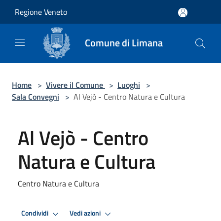
Salta al contenuto principale
Regione Veneto
Comune di Limana
Home
>
Vivere il Comune
>
Luoghi
>
Sala Convegni
>
Al Vejò - Centro Natura e Cultura
Al Vejò - Centro
Natura e Cultura
Centro Natura e Cultura
Condividi
Vedi azioni