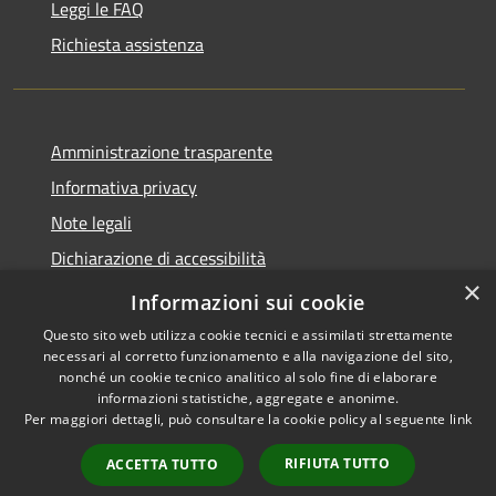
Leggi le FAQ
Richiesta assistenza
Amministrazione trasparente
Informativa privacy
Note legali
Dichiarazione di accessibilità
×
Moduli Privacy Amministrazione trasparente
Informazioni sui cookie
Questo sito web utilizza cookie tecnici e assimilati strettamente
necessari al corretto funzionamento e alla navigazione del sito,
nonché un cookie tecnico analitico al solo fine di elaborare
informazioni statistiche, aggregate e anonime.
RSS
Copyright © 2026 • Comune di
Per maggiori dettagli, può consultare la cookie policy al seguente
link
Accessibilità
Limana • Powered by
Privacy
Municipium
Accesso
•
RIFIUTA TUTTO
ACCETTA TUTTO
Cookie
redazione