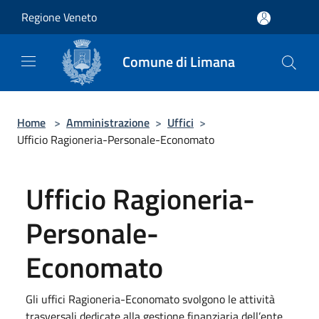
Salta al contenuto principale
Regione Veneto
Comune di Limana
Home
>
Amministrazione
>
Uffici
>
Ufficio Ragioneria-Personale-Economato
Ufficio Ragioneria-
Personale-
Economato
Gli uffici Ragioneria-Economato svolgono le attività
trasversali dedicate alla gestione finanziaria dell’ente