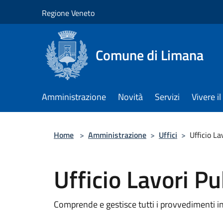
Salta al contenuto principale
Regione Veneto
Comune di Limana
Amministrazione
Novità
Servizi
Vivere 
Home
>
Amministrazione
>
Uffici
>
Ufficio La
Ufficio Lavori Pu
Comprende e gestisce tutti i provvedimenti ine