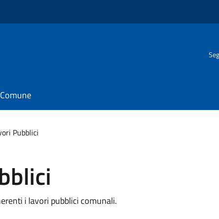
Seg
il Comune
vori Pubblici
bblici
renti i lavori pubblici comunali.