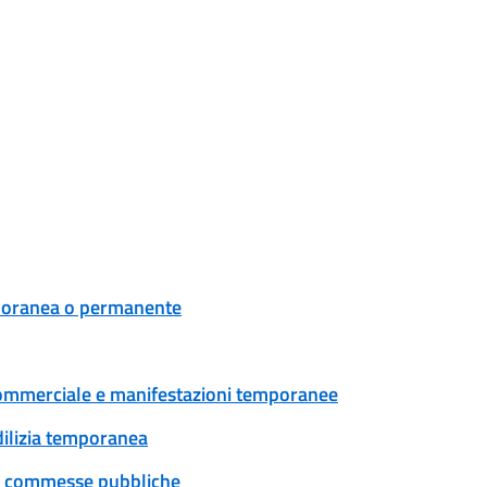
mporanea o permanente
tà commerciale e manifestazioni temporanee
edilizia temporanea
 e commesse pubbliche