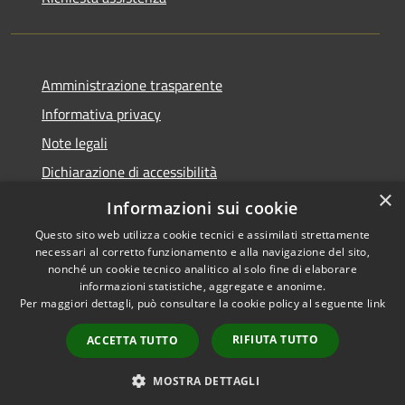
Amministrazione trasparente
Informativa privacy
Note legali
Dichiarazione di accessibilità
×
Moduli Privacy Amministrazione trasparente
Informazioni sui cookie
Questo sito web utilizza cookie tecnici e assimilati strettamente
necessari al corretto funzionamento e alla navigazione del sito,
nonché un cookie tecnico analitico al solo fine di elaborare
informazioni statistiche, aggregate e anonime.
RSS
Copyright © 2026 • Comune di
Per maggiori dettagli, può consultare la cookie policy al seguente
link
Accessibilità
Limana • Powered by
Privacy
Municipium
Accesso
•
RIFIUTA TUTTO
ACCETTA TUTTO
Cookie
redazione
Mappa del sito
MOSTRA DETTAGLI