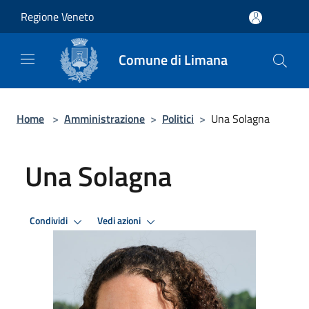
Salta al contenuto principale
Regione Veneto
Comune di Limana
Home
>
Amministrazione
>
Politici
>
Una Solagna
Una Solagna
Condividi
Vedi azioni