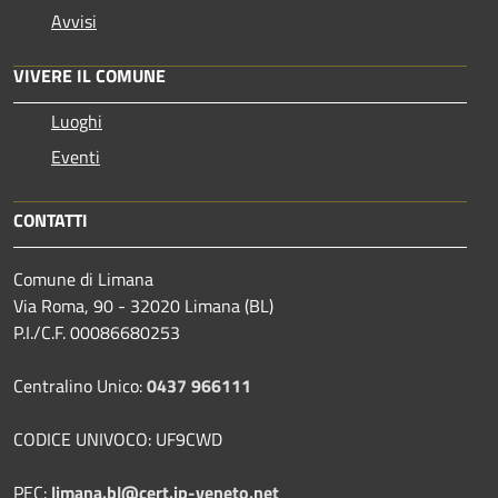
Avvisi
VIVERE IL COMUNE
Luoghi
Eventi
CONTATTI
Comune di Limana
Via Roma, 90 - 32020 Limana (BL)
P.I./C.F. 00086680253
Centralino Unico:
0437 966111
CODICE UNIVOCO: UF9CWD
PEC:
limana.bl@cert.ip-veneto.net