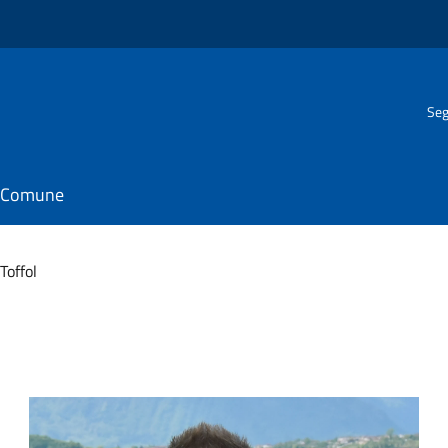
Seg
il Comune
Toffol