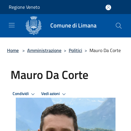
Salta al contenuto principale
Regione Veneto
Comune di Limana
Home
>
Amministrazione
>
Politici
>
Mauro Da Corte
Mauro Da Corte
Condividi
Vedi azioni