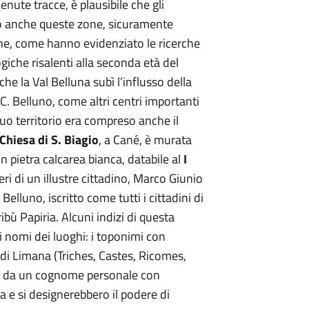
nute tracce, è plausibile che gli
o anche queste zone, sicuramente
he, come hanno evidenziato le ricerche
giche risalenti alla seconda età del
he la Val Belluna subì l’influsso della
.C. Belluno, come altri centri importanti
suo territorio era compreso anche il
Chiesa di S. Biagio
, a Cané, è murata
in pietra calcarea bianca, databile al
I
ri di un illustre cittadino, Marco Giunio
luno, iscritto come tutti i cittadini di
ibù Papiria. Alcuni indizi di questa
 nomi dei luoghi: i toponimi con
di Limana (Triches, Castes, Ricomes,
tti da un cognome personale con
ca e si designerebbero il podere di