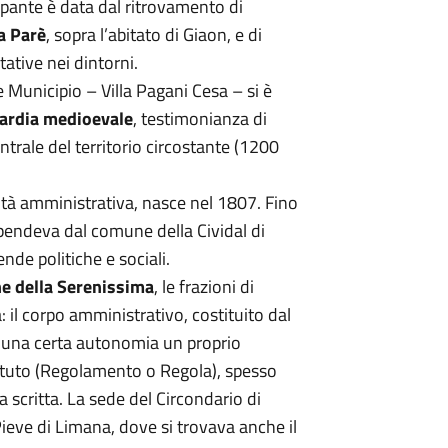
mpante è data dal ritrovamento di
 Parè
, sopra l’abitato di Giaon, e di
ative nei dintorni.
le Municipio – Villa Pagani Cesa – si è
uardia medioevale
, testimonianza di
trale del territorio circostante (1200
tà amministrativa, nasce nel 1807. Fino
ipendeva dal comune della Cividal di
nde politiche e sociali.
e della Serenissima
, le frazioni di
 il corpo amministrativo, costituito dal
n una certa autonomia un proprio
tatuto (Regolamento o Regola), spesso
 scritta. La sede del Circondario di
ieve di Limana, dove si trovava anche il