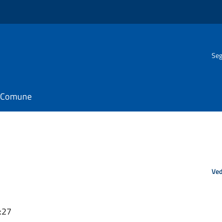
Seg
il Comune
Ved
:27