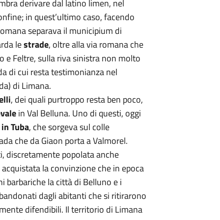
embra derivare dal latino limen, nel
confine; in quest’ultimo caso, facendo
romana separava il municipium di
arda le
strade
, oltre alla via romana che
 e Feltre, sulla riva sinistra non molto
da di cui resta testimonianza nel
ada) di Limana.
elli
, dei quali purtroppo resta ben poco,
vale
in Val Belluna. Uno di questi, oggi
 in Tuba
, che sorgeva sul colle
rada che da Giaon porta a Valmorel.
nti, discretamente popolata anche
ì acquistata la convinzione che in epoca
 barbariche la città di Belluno e i
bandonati dagli abitanti che si ritirarono
ente difendibili. Il territorio di Limana