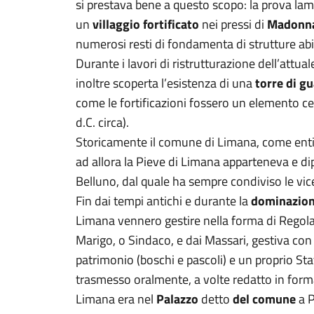
si prestava bene a questo scopo: la prova la
un
villaggio fortificato
nei pressi di
Madonna
numerosi resti di fondamenta di strutture abit
Durante i lavori di ristrutturazione dell’attua
inoltre scoperta l’esistenza di una
torre di g
come le fortificazioni fossero un elemento cen
d.C. circa).
Storicamente il comune di Limana, come enti
ad allora la Pieve di Limana apparteneva e d
Belluno, dal quale ha sempre condiviso le vice
Fin dai tempi antichi e durante la
dominazion
Limana vennero gestire nella forma di Regola:
Marigo, o Sindaco, e dai Massari, gestiva co
patrimonio (boschi e pascoli) e un proprio S
trasmesso oralmente, a volte redatto in forma
Limana era nel
Palazzo
detto
del comune
a P