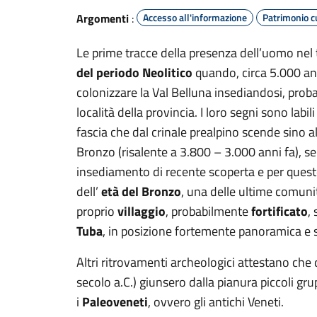
Argomenti
:
Accesso all'informazione
Patrimonio c
Le prime tracce della presenza dell’uomo nel t
del periodo Neolitico
quando, circa 5.000 anni
colonizzare la Val Belluna insediandosi, proba
località della provincia. I loro segni sono labi
fascia che dal crinale prealpino scende sino al
Bronzo (risalente a 3.800 – 3.000 anni fa), 
insediamento di recente scoperta e per quest
dell’
età del Bronzo
, una delle ultime comunità
proprio
villaggio
, probabilmente
fortificato
,
Tuba
, in posizione fortemente panoramica e s
Altri ritrovamenti archeologici attestano che 
secolo a.C.) giunsero dalla pianura piccoli gru
i
Paleoveneti
, ovvero gli antichi Veneti.