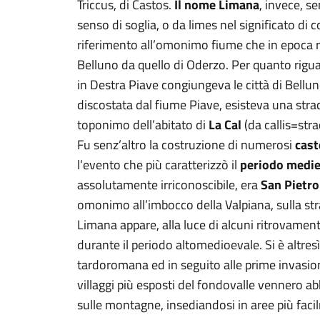
Triccus, di Castos.
Il nome Limana
, invece, s
senso di soglia, o da limes nel significato di 
riferimento all’omonimo fiume che in epoca 
Belluno da quello di Oderzo. Per quanto rigu
in Destra Piave congiungeva le città di Belluno
discostata dal fiume Piave, esisteva una stra
toponimo dell’abitato di
La Cal
(da callis=str
Fu senz’altro la costruzione di numerosi
cast
l’evento che più caratterizzò il
periodo medie
assolutamente irriconoscibile, era
San Pietro
omonimo all’imbocco della Valpiana, sulla st
Limana appare, alla luce di alcuni ritrovame
durante il periodo altomedioevale. Si è altres
tardoromana ed in seguito alle prime invasioni
villaggi più esposti del fondovalle vennero ab
sulle montagne, insediandosi in aree più facilm