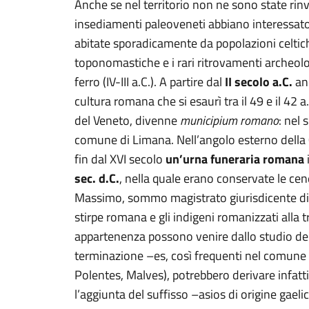
Anche se nel territorio non ne sono state rinve
insediamenti paleoveneti abbiano interessat
abitate sporadicamente da popolazioni celtic
toponomastiche e i rari ritrovamenti archeolo
ferro (IV-III a.C.). A partire dal
II secolo a.C.
anc
cultura romana che si esaurì tra il 49 e il 42 a
del Veneto, divenne
municipium romano
: nel 
comune di Limana. Nell’angolo esterno della
fin dal XVI secolo
un’urna funeraria romana
sec. d.C.
, nella quale erano conservate le cene
Massimo, sommo magistrato giurisdicente di Bel
stirpe romana e gli indigeni romanizzati alla tr
appartenenza possono venire dallo studio dei
terminazione –es, così frequenti nel comune 
Polentes, Malves), potrebbero derivare infa
l’aggiunta del suffisso –asios di origine gaeli