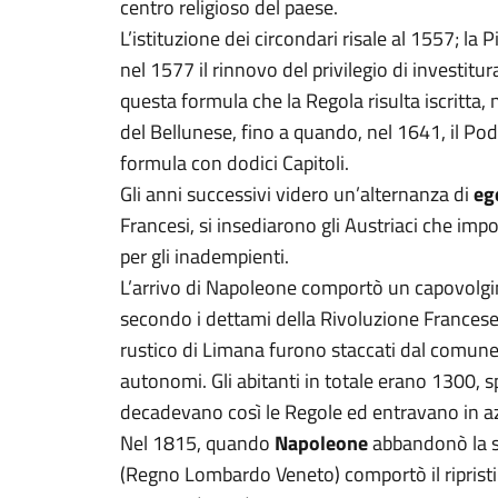
centro religioso del paese.
L’istituzione dei circondari risale al 1557; la
nel 1577 il rinnovo del privilegio di investitur
questa formula che la Regola risulta iscritta,
del Bellunese, fino a quando, nel 1641, il P
formula con dodici Capitoli.
Gli anni successivi videro un’alternanza di
eg
Francesi, si insediarono gli Austriaci che i
per gli inadempienti.
L’arrivo di Napoleone comportò un capovolgim
secondo i dettami della Rivoluzione Francese 
rustico di Limana furono staccati dal comune
autonomi. Gli abitanti in totale erano 1300, sp
decadevano così le Regole ed entravano in az
Nel 1815, quando
Napoleone
abbandonò la sc
(Regno Lombardo Veneto) comportò il ripristin