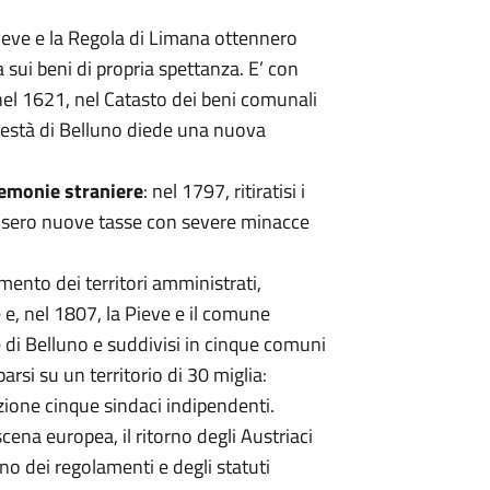
 Pieve e la Regola di Limana ottennero
a sui beni di propria spettanza. E’ con
 nel 1621, nel Catasto dei beni comunali
odestà di Belluno diede una nuova
emonie straniere
: nel 1797, ritiratisi i
mposero nuove tasse con severe minacce
ento dei territori amministrati,
e, nel 1807, la Pieve e il comune
 di Belluno e suddivisi in cinque comuni
arsi su un territorio di 30 miglia:
ione cinque sindaci indipendenti.
ena europea, il ritorno degli Austriaci
o dei regolamenti e degli statuti